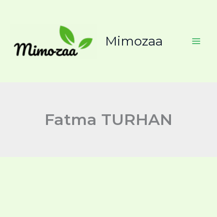
İçeriğe
atla
Mimozaa
Fatma TURHAN