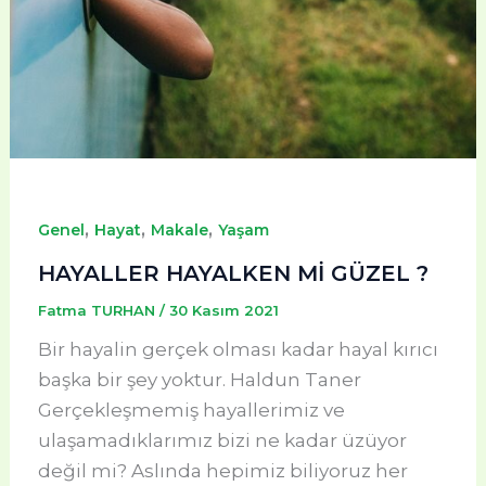
,
,
,
Genel
Hayat
Makale
Yaşam
HAYALLER HAYALKEN Mİ GÜZEL ?
Fatma TURHAN
/
30 Kasım 2021
Bir hayalin gerçek olması kadar hayal kırıcı
başka bir şey yoktur. Haldun Taner
Gerçekleşmemiş hayallerimiz ve
ulaşamadıklarımız bizi ne kadar üzüyor
değil mi? Aslında hepimiz biliyoruz her