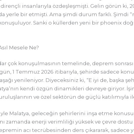
 dirençli insanlarıyla özdeşleşmişti. Gelin görün ki
a yerle bir etmişti. Ama şimdi durum farklı. Şimdi 
 konuşuluyor. Sanki o küllerden yeni bir phoenix doğ
sıl Mesele Ne?
adar çok konuşulmasının temelinde, deprem sonras
gün, 1 Temmuz 2026 itibarıyla, şehirde sadece konutl
şağı yenileniyor. Diyeceksiniz ki, “E iyi de, başka şe
atya’nın kendi özgün dinamikleri devreye giriyor. İşin
kuruluşlarının ve özel sektörün de güçlü katılımıyla ile
jesiyle Malatya, geleceğin şehirlerini inşa etme kon
nı zamanda enerji verimliliği yüksek ve çevre dostu öz
epremin acı tecrübesinden ders çıkararak, sadece yı