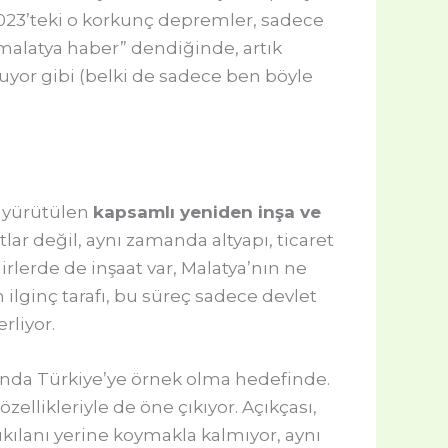
, 2023’teki o korkunç depremler, sadece
“malatya haber” dendiğinde, artık
uyor gibi (belki de sadece ben böyle
ı yürütülen
kapsamlı yeniden inşa ve
ar değil, aynı zamanda altyapı, ticaret
hirlerde de inşaat var, Malatya’nın ne
 ilginç tarafı, bu süreç sadece devlet
rliyor.
usunda Türkiye’ye örnek olma hedefinde.
ellikleriyle de öne çıkıyor. Açıkçası,
kılanı yerine koymakla kalmıyor, aynı