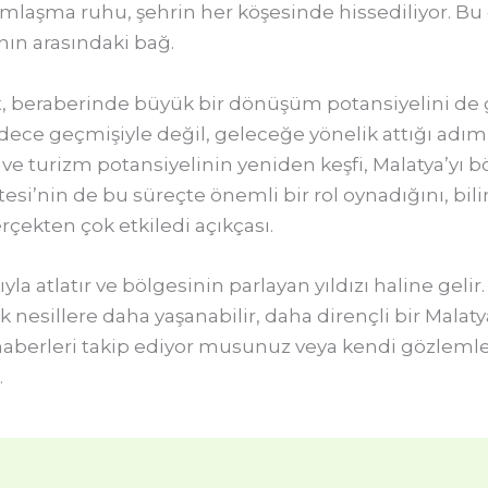
dımlaşma ruhu, şehrin her köşesinde hissediliyor. Bu 
nın arasındaki bağ.
 beraberinde büyük bir dönüşüm potansiyelini de ge
ece geçmişiyle değil, geleceğe yönelik attığı adıml
ve turizm potansiyelinin yeniden keşfi, Malatya’yı 
esi’nin de bu süreçte önemli bir rol oynadığını, bil
ekten çok etkiledi açıkçası.
la atlatır ve bölgesinin parlayan yıldızı haline gelir
esillere daha yaşanabilir, daha dirençli bir Malaty
li haberleri takip ediyor musunuz veya kendi gözleml
…