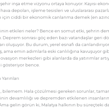
 şehir inşa etme vizyonu ortaya konuyor. Kayısı eko
ava depoları, işleme tesisleri ve uluslararası pazarlar
kı için ciddi bir ekonomik canlanma demek (en azı
nin etkileri neler? Bence en somut etki, şehrin d
sı. Deprem sonrası göç eden bazı vatandaşlar geri d
rı oluşuyor. Bu durum, yerel esnafı da canlandırıyor
, ama emin adımlarla eski canlılığına kavuşuyor gibi.
novasyon merkezleri gibi alanlarda da yatırımlar artıy
i gösteriyor bence.
Yarınları
ğil, bilemem. Hala çözülmesi gereken sorunlar, tama
inin devamlılığı ve depremden etkilenen insanların 
 Ama gelin görün ki, Malatya halkının bu süreçteki 