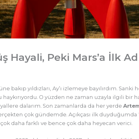
üş Hayali, Peki Mars’a İlk A
akıp yıldızları, Ay’ı izlemeye bayılırdım. Sanki her 
aykırıyordu. O yüzden ne zaman uzayla ilgili bir h
yallere dalarım. Son zamanlarda da her yerde
Artem
rçekten çok gündemde. Açıkçası ilk duyduğumda “Y
çok daha farklı ve bence çok daha heyecan verici.