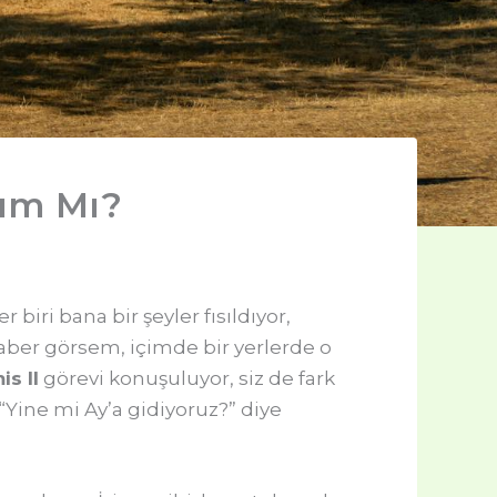
dım Mı?
biri bana bir şeyler fısıldıyor,
aber görsem, içimde bir yerlerde o
is II
görevi konuşuluyor, siz de fark
ine mi Ay’a gidiyoruz?” diye