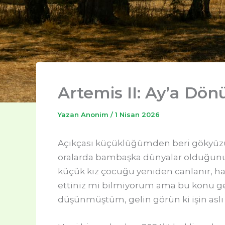
Artemis II: Ay’a Dön
Yazan
Anonim
/
1 Nisan 2026
Açıkçası küçüklüğümden beri gökyüzüne b
oralarda bambaşka dünyalar olduğunu h
küçük kız çocuğu yeniden canlanır, ha
ettiniz mi bilmiyorum ama bu konu ge
düşünmüştüm, gelin görün ki işin aslı 