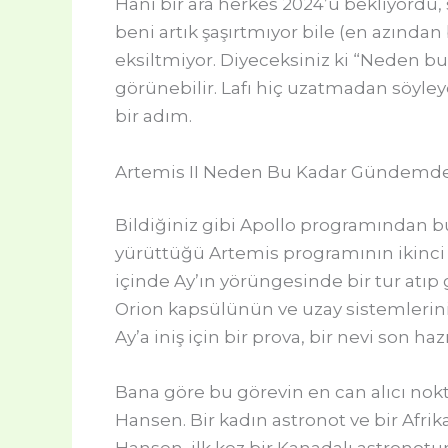
Hani bir ara herkes 2024’ü bekliyordu, 
beni artık şaşırtmıyor bile (en azınd
eksiltmiyor. Diyeceksiniz ki “Neden bu ka
görünebilir. Lafı hiç uzatmadan söyleye
bir adım.
Artemis II Neden Bu Kadar Gündemde 
Bildiğiniz gibi Apollo programından bu 
yürüttüğü Artemis programının ikinci v
içinde Ay’ın yörüngesinde bir tur atıp
Orion kapsülünün ve uzay sistemlerinin
Ay’a iniş için bir prova, bir nevi son hazı
Bana göre bu görevin en can alıcı nok
Hansen. Bir kadın astronot ve bir Afri