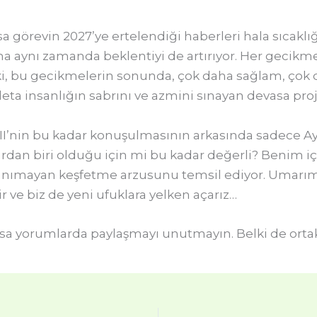
a görevin 2027’ye ertelendiği haberleri hala sıcaklığı
ama aynı zamanda beklentiyi de artırıyor. Her gecikme,
i, bu gecikmelerin sonunda, çok daha sağlam, çok da
eta insanlığın sabrını ve azmini sınayan devasa proj
I’nin bu kadar konuşulmasının arkasında sadece Ay’
ardan biri olduğu için mi bu kadar değerli? Benim iç
r tanımayan keşfetme arzusunu temsil ediyor. Umarım
ir ve biz de yeni ufuklara yelken açarız…
sa yorumlarda paylaşmayı unutmayın. Belki de ortak