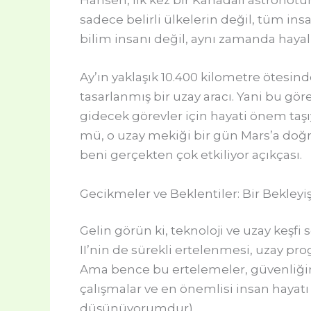
Hansen, ilk kez bir Kanadalı astronotun
sadece belirli ülkelerin değil, tüm insa
bilim insanı değil, aynı zamanda hayal
Ay’ın yaklaşık 10.400 kilometre ötesind
tasarlanmış bir uzay aracı. Yani bu göre
gidecek görevler için hayati önem taşı
mü, o uzay mekiği bir gün Mars’a doğr
beni gerçekten çok etkiliyor açıkçası.
Gecikmeler ve Beklentiler: Bir Bekleyi
Gelin görün ki, teknoloji ve uzay keş
II’nin de sürekli ertelenmesi, uzay pr
Ama bence bu ertelemeler, güvenliğin h
çalışmalar ve en önemlisi insan hayatı
düşünüyorumdur).