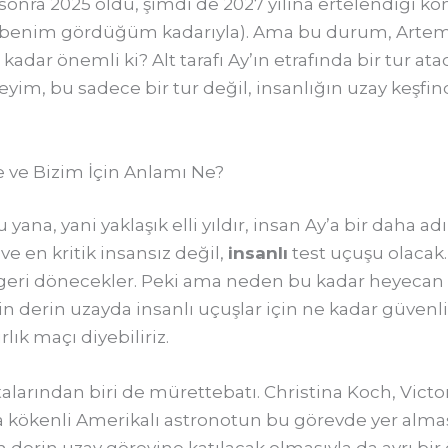
sonra 2025 oldu, şimdi de 2027 yılına ertelendiği kon
an benim gördüğüm kadarıyla). Ama bu durum, Artemi
dar önemli ki? Alt tarafı Ay’ın etrafında bir tur ataca
yim, bu sadece bir tur değil, insanlığın uzay keşfin
ve Bizim İçin Anlamı Ne?
yana, yani yaklaşık elli yıldır, insan Ay’a bir daha a
e en kritik insansız değil,
insanlı
test uçuşu olacak.
 geri dönecekler. Peki ama neden bu kadar heyecan v
 derin uzayda insanlı uçuşlar için ne kadar güvenli
rlık maçı diyebiliriz.
talarından biri de mürettebatı. Christina Koch, Vic
ka kökenli Amerikalı astronotun bu görevde yer almas