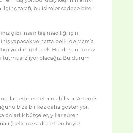
önem taşıyor. Bu, uzay keşfinin artık
ilginç tarafı, bu isimler sadece birer
niz gibi insan taşımacılığı için
e iniş yapacak ve hatta belki de Mars’a
açtığı yoldan gelecek. Hiç düşündünüz
i tutmuş izliyor olacağız. Bu durum
mlar, ertelemeler olabiliyor. Artemis
uğunu bize bir kez daha gösteriyor.
dolarlık bütçeler, yıllar süren
malı (belki de sadece ben böyle