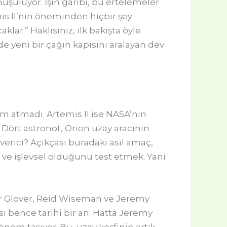
uşuluyor. İşin garibi, bu ertelemeler
s II’nin öneminden hiçbir şey
klar.” Haklısınız, ilk bakışta öyle
de yeni bir çağın kapısını aralayan dev
dım atmadı. Artemis II ise NASA’nın
 Dört astronot, Orion uzay aracının
erici? Açıkçası buradaki asıl amaç,
 ve işlevsel olduğunu test etmek. Yani
tor Glover, Reid Wiseman ve Jeremy
ı bence tarihi bir an. Hatta Jeremy