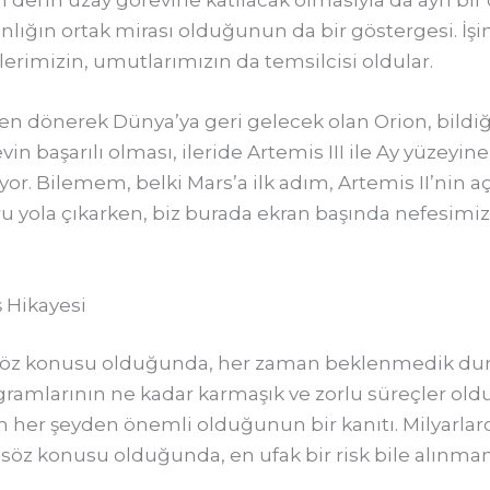
 derin uzay görevine katılacak olmasıyla da ayrı bir 
nlığın ortak mirası olduğunun da bir göstergesi. İşin 
lerimizin, umutlarımızın da temsilcisi oldular.
en dönerek Dünya’ya geri gelecek olan Orion, bildiği
vin başarılı olması, ileride Artemis III ile Ay yüzeyin
yor. Bilemem, belki Mars’a ilk adım, Artemis II’nin 
u yola çıkarken, biz burada ekran başında nefesimiz
ş Hikayesi
fi söz konusu olduğunda, her zaman beklenmedik duru
ogramlarının ne kadar karmaşık ve zorlu süreçler old
er şeyden önemli olduğunun bir kanıtı. Milyarlarca 
 söz konusu olduğunda, en ufak bir risk bile alınma