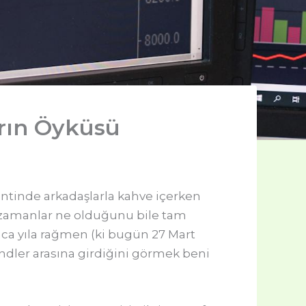
arın Öyküsü
kantinde arkadaşlarla kahve içerken
. O zamanlar ne olduğunu bile tam
ca yıla rağmen (ki bugün 27 Mart
dler arasına girdiğini görmek beni