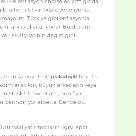
llikle enflasyon endişeleri arttığında,
 alternatif varlıklara yöneliyorlar.
nmaya itti. Türkiye gibi enflasyonla
in farklı yollar arıyorlar. Bu durum
ve risk algılarının değiştiğini
ı zamanda büyük bir
psikolojik
boyutu
dımlar atıldı), büyük şirketlerin veya
lon Musk bir tweet attı, hop fiyat
er barındırıyor elbette. Bence bu,
rumsal yatırımcıların ilgisi, spot
line getirdi. Artık sadece geeklerin