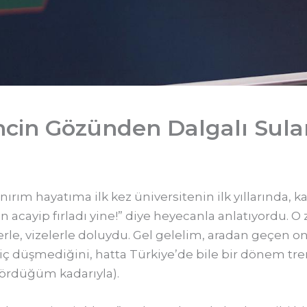
Gencin Gözünden Dalgalı Sul
anırım hayatıma ilk kez üniversitenin ilk yıllarında, 
tcoin acayip fırladı yine!” diye heyecanla anlatıyordu
e, vizelerle doluydu. Gel gelelim, aradan geçen on
üşmediğini, hatta Türkiye’de bile bir dönem tren
gördüğüm kadarıyla).