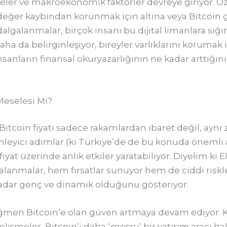
eler ve makroekonomik faktörler devreye giriyor. Öze
eğer kaybından korunmak için altına veya Bitcoin gibi
dalgalanmalar, birçok insanı bu dijital limanlara sığı
da belirginleşiyor, bireyler varlıklarını korumak iç
sanların finansal okuryazarlığının ne kadar arttığını 
 Meselesi Mi?
 Bitcoin fiyatı sadece rakamlardan ibaret değil, ayn
nleyici adımlar (ki Türkiye’de de bu konuda önemli a
iyat üzerinde anlık etkiler yaratabiliyor. Diyelim ki E
lgalanmalar, hem fırsatlar sunuyor hem de ciddi riskl
e kadar genç ve dinamik olduğunu gösteriyor.
rağmen Bitcoin’e olan güven artmaya devam ediyor. Ku
lişmeler, Bitcoin’i daha ‘meşru’ bir yatırım aracı ha