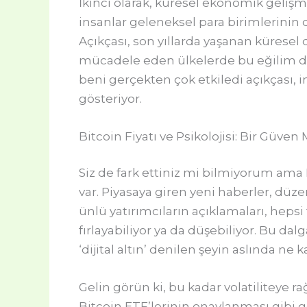
İkinci olarak, küresel ekonomik gelişm
insanlar geleneksel para birimlerinin d
Açıkçası, son yıllarda yaşanan küresel 
mücadele eden ülkelerde bu eğilim daha 
beni gerçekten çok etkiledi açıkçası, in
gösteriyor.
Bitcoin Fiyatı ve Psikolojisi: Bir Güven
Siz de fark ettiniz mi bilmiyorum ama
var. Piyasaya giren yeni haberler, düze
ünlü yatırımcıların açıklamaları, hepsi f
fırlayabiliyor ya da düşebiliyor. Bu da
‘dijital altın’ denilen şeyin aslında n
Gelin görün ki, bu kadar volatiliteye 
Bitcoin ETF’lerinin onaylanması gibi ge