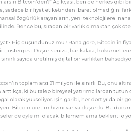
nlarsın Bitcoin’den?” Açıkçası, ben de herkes gibi bir
 sadece bir fiyat etiketinden ibaret olmadığını far
nansal özgürlük arayanların, yeni teknolojilere ina
ilinde. Bence bu, sıradan bir varlık olmaktan çok öt
at? Hiç düşündünüz mü? Bana göre, Bitcoin’in fiya
 bir göstergesi. Düşünsenize, bankalara, hükümetl
sınırlı sayıda üretilmiş dijital bir varlıktan bahsed
tcoin’in toplam arzı 21 milyon ile sınırlı. Bu, onu al
lep arttıkça, ki bu talep bireysel yatırımcılardan tut
ğal olarak yükseliyor. İşin garibi, her dört yılda bir 
yeni Bitcoin üretim hızını yarıya düşürdü. Bu durum
sefer de öyle mi olacak, bilemem ama beklenti o y