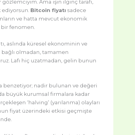
 gözlemciyim. Ama işin ilginç tarafı,
k ediyorsun.
Bitcoin fiyatı
sadece
nanların ve hatta mevcut ekonomik
e bir fenomen.
tı, aslında küresel ekonominin ve
ere bağlı olmadan, tamamen
iyoruz. Lafı hiç uzatmadan, gelin bunun
tına benzetiyor; nadir bulunan ve değeri
un da büyük kurumsal firmalara kadar
gerçekleşen ‘halving’ (yarılanma) olayları
un fiyat üzerindeki etkisi geçmişte
önde.