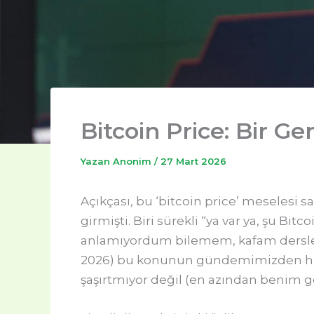
Bitcoin Price: Bir 
Yazan
Anonim
/
27 Mart 2026
Açıkçası, bu ‘bitcoin price’ meselesi s
girmişti. Biri sürekli “ya var ya, şu Bi
anlamıyordum bilemem, kafam derslerl
2026) bu konunun gündemimizden hiç d
şaşırtmıyor değil (en azından benim 