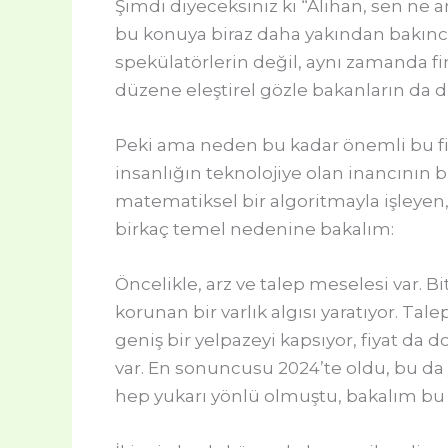
Şimdi diyeceksiniz ki “Alihan, sen ne a
bu konuya biraz daha yakından bakınca,
spekülatörlerin değil, aynı zamanda fi
düzene eleştirel gözle bakanların da d
Peki ama neden bu kadar önemli bu fiy
insanlığın teknolojiye olan inancının
matematiksel bir algoritmayla işleyen, 
birkaç temel nedenine bakalım:
Öncelikle, arz ve talep meselesi var. Bi
korunan bir varlık algısı yaratıyor. Ta
geniş bir yelpazeyi kapsıyor, fiyat da do
var. En sonuncusu 2024’te oldu, bu da 
hep yukarı yönlü olmuştu, bakalım bu 