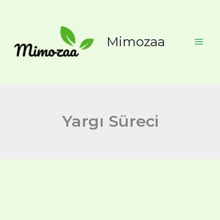
İçeriğe
atla
Mimozaa
Yargı Süreci