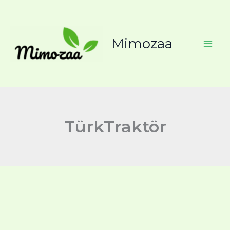
İçeriğe
atla
Mimozaa
TürkTraktör