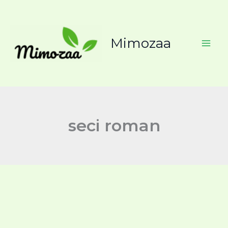
Search
İçeriğe
for:
atla
Mimozaa
seci roman