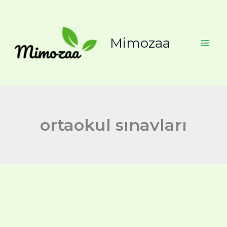
İçeriğe
atla
Mimozaa
ortaokul sınavları