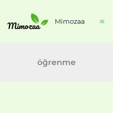
İçeriğe
atla
Mimozaa
öğrenme