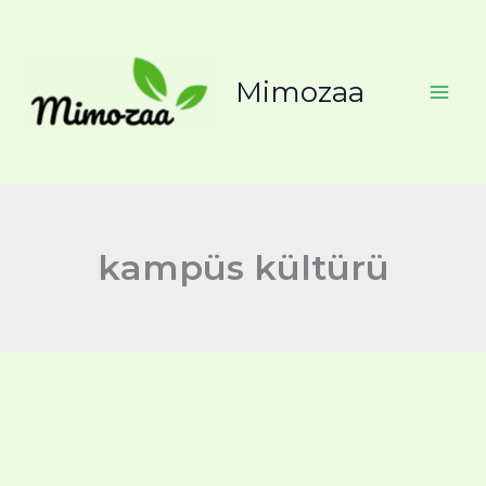
İçeriğe
atla
Mimozaa
kampüs kültürü