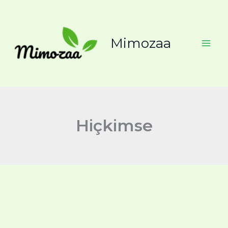
Search
İçeriğe
for:
atla
Mimozaa
Hiçkimse