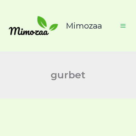
Search
İçeriğe
for:
atla
Mimozaa
gurbet