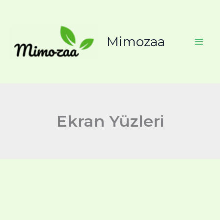
İçeriğe
atla
Mimozaa
Ekran Yüzleri