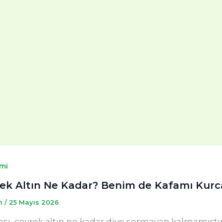
mi
ek Altın Ne Kadar? Benim de Kafamı Kurc
m
/
25 Mayıs 2026
ası, çeyrek altın ne kadar diye sormayan kalmamışt