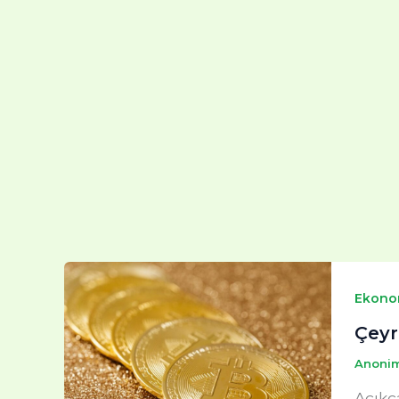
Ekono
Çeyr
Anoni
Açıkç