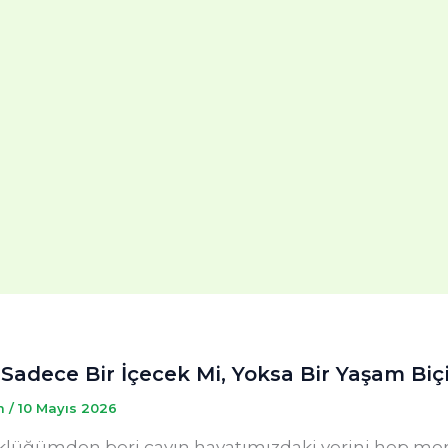
 Sadece Bir İçecek Mi, Yoksa Bir Yaşam Biç
m
/
10 Mayıs 2026
lüğümden beri çayın hayatımızdaki yerini hep merak