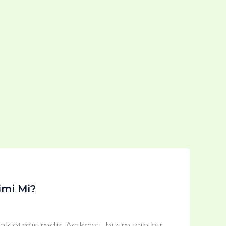
imi Mi?
 etmişimdir. Açıkçası, bizim için bir