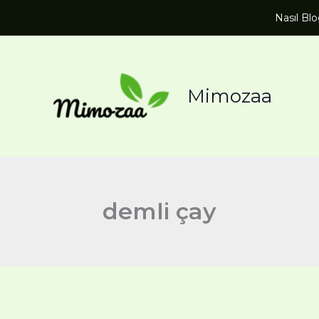
Nasıl Bl
Mimozaa
demli çay