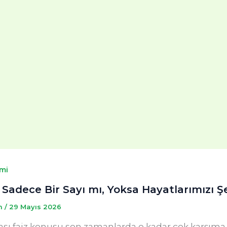
mi
: Sadece Bir Sayı mı, Yoksa Hayatlarımızı 
m
/
29 Mayıs 2026
ası faiz konusu son zamanlarda o kadar çok karşıma