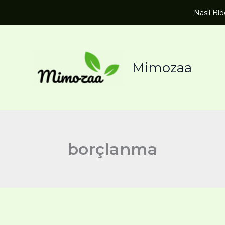
Nasıl Bl
Mimozaa
borçlanma