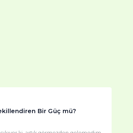
Şekillendiren Bir Güç mü?
 çıkıyor ki, artık görmezden gelemedim.