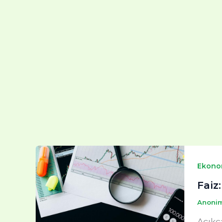
Ekono
Faiz
Anoni
Açıkç