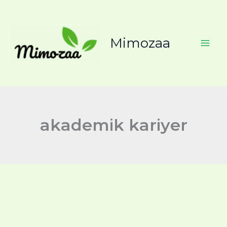
İçeriğe
atla
Mimozaa
akademik kariyer