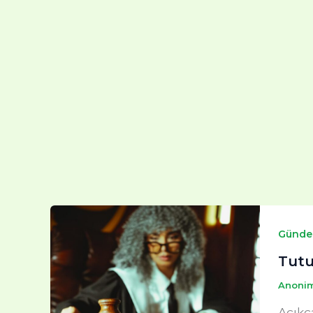
Günd
Tutu
Anoni
Açıkç