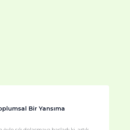
oplumsal Bir Yansıma
öyle sık dolaşmaya başladı ki, artık