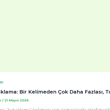
em
klama: Bir Kelimeden Çok Daha Fazlası, T
m
/
21 Mayıs 2026
ası, ‘tutuklama’ kelimesi son zamanlarda etrafımızda 