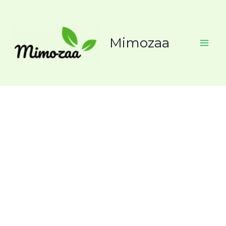
Search
İçeriğe
for:
atla
Mimozaa